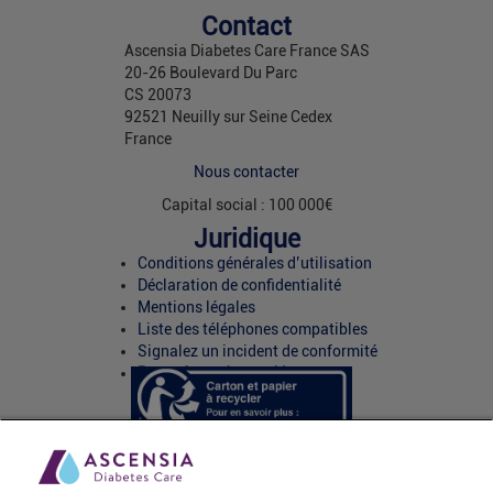
Contact
Ascensia Diabetes Care France SAS
20-26 Boulevard Du Parc
CS 20073
92521 Neuilly sur Seine Cedex
France
Nous contacter
Capital social : 100 000€
Juridique
Conditions générales d’utilisation
Déclaration de confidentialité
Mentions légales
Liste des téléphones compatibles
Signalez un incident de conformité
Paramètres des cookies