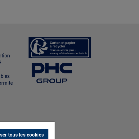
ation
é
ibles
ormité
iser tous les cookies