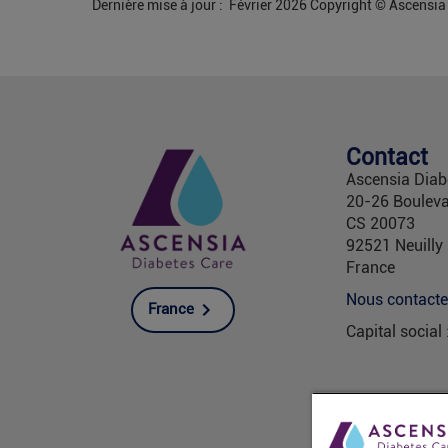
Dernière mise à jour : Février 2026 Copyright © Ascensi
Contact
Ascensia Diab
20-26 Bouleva
CS 20073
92521 Neuilly
France
Nous contacte
France
Capital social