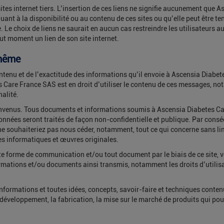
sites internet tiers. L’insertion de ces liens ne signifie aucunement que
uant à la disponibilité ou au contenu de ces sites ou qu’elle peut être
e. Le choix de liens ne saurait en aucun cas restreindre les utilisateurs 
ut moment un lien de son site internet.
-même
ontenu et de l’exactitude des informations qu’il envoie à Ascensia Diabe
es Care France SAS est en droit d’utiliser le contenu de ces messages, no
nalité.
envenus. Tous documents et informations soumis à Ascensia Diabetes Care
onnées seront traités de façon non-confidentielle et publique. Par con
e souhaiteriez pas nous céder, notamment, tout ce qui concerne sans lim
des informatiques et œuvres originales.
 forme de communication et/ou tout document par le biais de ce site, 
nformations et/ou documents ainsi transmis, notamment les droits d’utilis
nformations et toutes idées, concepts, savoir-faire et techniques cont
 développement, la fabrication, la mise sur le marché de produits qui po