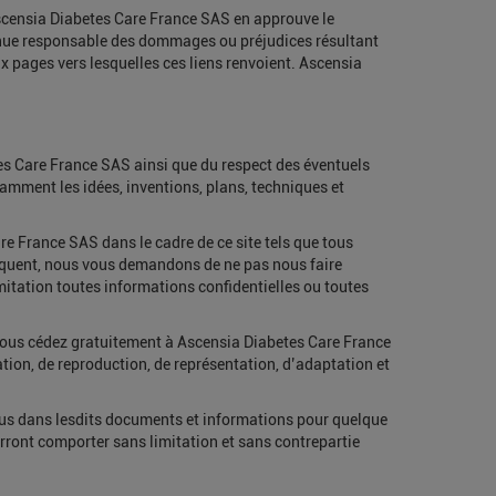
 Ascensia Diabetes Care France SAS en approuve le
 tenue responsable des dommages ou préjudices résultant
aux pages vers lesquelles ces liens renvoient. Ascensia
tes Care France SAS ainsi que du respect des éventuels
tamment les idées, inventions, plans, techniques et
 France SAS dans le cadre de ce site tels que tous
séquent, nous vous demandons de ne pas nous faire
itation toutes informations confidentielles ou toutes
vous cédez gratuitement à Ascensia Diabetes Care France
ation, de reproduction, de représentation, d’adaptation et
enus dans lesdits documents et informations pour quelque
urront comporter sans limitation et sans contrepartie