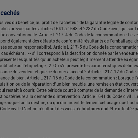
s cachés
sives du bénéfice, au profit de l’acheteur, de la garantie légale de conf
chés prévue par les articles 1641 à 1648 et 2232 du Code civil, qui sont
ntie conventionnelle. Article L 217-4 du Code de la consommation : Le ve
 répond également des défauts de conformité résultants de l’emballage, d
alisée sous sa responsabilité. Article L 217-5 du Code de la consommation 
cas échéant : -- s’il correspond à la description donnée par le vendeur e
l présente les qualités qu’un acheteur peut légitimement attendre eu égar
licité ou l’étiquetage ; 2. Ou s’il présente les caractéristiques définie
ssance du vendeur et que ce dernier a accepté. Article L 217-12 du Code
vrance du bien. Article L 217-16 du Code de la consommation : Lorsque l
quisition ou de la réparation d’un bien meuble, une remise en état couver
 qui restait à courir. Cette période court à compter de la demande d’inter
st postérieure à la demande d’intervention. Article 1641 du Code civil : L
ge auquel on la destine, ou qui diminuent tellement cet usage que l’ache
u Code civil : L’action résultant des vices rédhibitoires doit être intenté