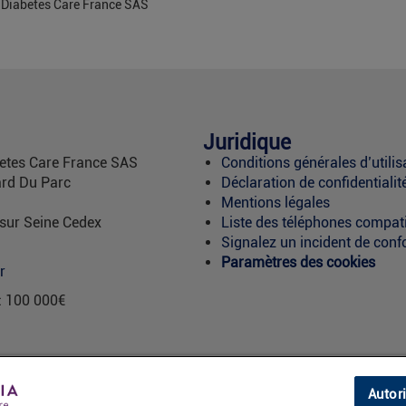
a Diabetes Care France SAS
Juridique
etes Care France SAS
Conditions générales d’utilis
rd Du Parc
Déclaration de confidentialit
Mentions légales
 sur Seine Cedex
Liste des téléphones compat
Signalez un incident de conf
Paramètres des cookies
r
 : 100 000€
Autor