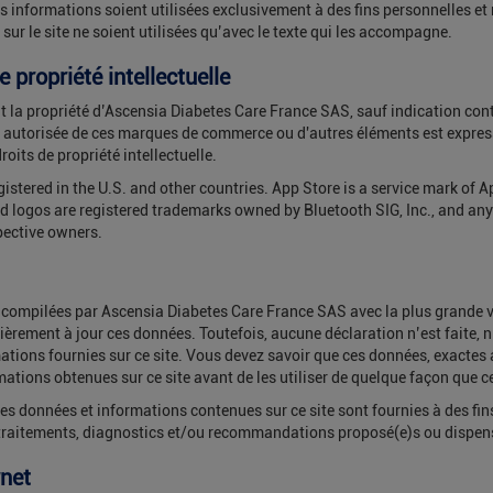
s informations soient utilisées exclusivement à des fins personnelles et
sur le site ne soient utilisées qu’avec le texte qui les accompagne.
propriété intellectuelle
 la propriété d’Ascensia Diabetes Care France SAS, sauf indication contra
n autorisée de ces marques de commerce ou d'autres éléments est express
oits de propriété intellectuelle.
gistered in the U.S. and other countries. App Store is a service mark of 
 logos are registered trademarks owned by Bluetooth SIG, Inc., and any
spective owners.
é compilées par Ascensia Diabetes Care France SAS avec la plus grande vi
ièrement à jour ces données. Toutefois, aucune déclaration n’est faite, n
ations fournies sur ce site. Vous devez savoir que ces données, exactes 
tions obtenues sur ce site avant de les utiliser de quelque façon que ce
s les données et informations contenues sur ce site sont fournies à des 
 traitements, diagnostics et/ou recommandations proposé(e)s ou dispens
rnet